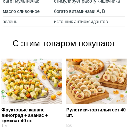
багет мультизлак
стимулирует работу кишечника
масло сливочное
богато витаминами А, В
зелень
источник антиоксидантов
С этим товаром покупают
Фруктовые канапе
Рулетики-тортильи сет 40
виноград + ананас +
шт.
кумкват 40 шт.
1 кг
830 г