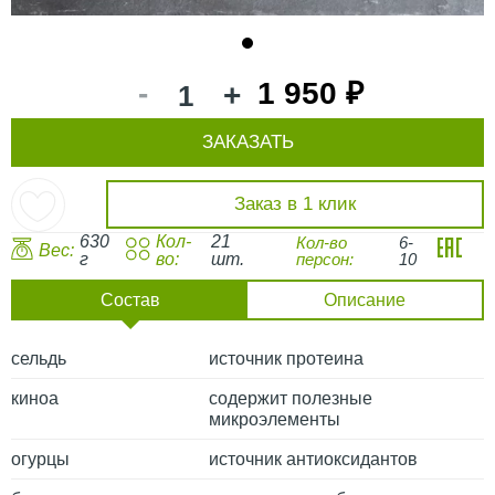
1
-
1 950 ₽
+
ЗАКАЗАТЬ
Заказ в 1 клик
630
Кол-
21
Кол-во
6-
Вес:
г
во:
шт.
персон:
10
Состав
Описание
сельдь
источник протеина
киноа
содержит полезные
микроэлементы
огурцы
источник антиоксидантов