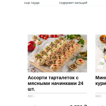
сыр гауда
содержит кальций
Ассорти тарталеток с
Мин
мясными начинками 24
кури
шт.
480 г
840 г