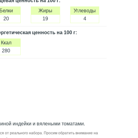
щевая ценность
на 100 г
:
Белки
Жиры
Углеводы
20
19
4
ргетическая ценность
на 100 г
:
Ккал
280
чиной индейки и вялеными томатами.
ся от реального набора. Просим обратить внимание на