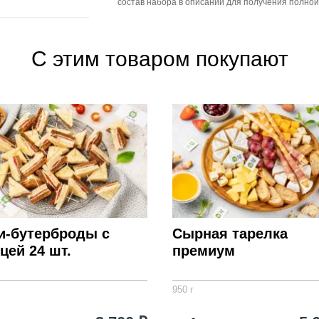
состав набора в описании для получения полно
С этим товаром покупают
и-бутерброды с
Сырная тарелка
цей 24 шт.
премиум
950 г