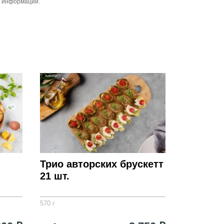
й информации.
Трио авторских брускетт
21 шт.
570 г