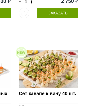
-
600 ₽
2 750 ₽
+
ЗАКАЗАТЬ
ных
Сет канапе к вину 40 шт.