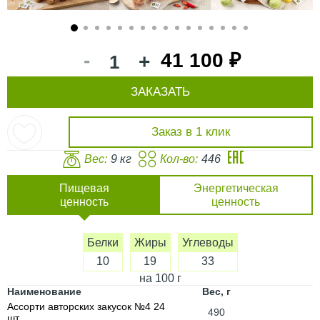
1
2
3
4
5
6
7
8
9
10
11
12
13
14
15
16
-
41 100 ₽
+
ЗАКАЗАТЬ
Заказ в 1 клик
Вес:
9 кг
Кол-во:
446
Пищевая
Энергетическая
ценность
ценность
Белки
Жиры
Углеводы
10
19
33
на 100 г
Наименование
Вес, г
Ассорти авторских закусок №4 24
490
шт.