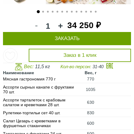
1
2
3
4
5
6
7
8
9
10
11
12
13
-
34 250 ₽
+
ЗАКАЗАТЬ
Заказ в 1 клик
Вес:
11,5 кг
Кол-во персон:
31-40
Наименование
Вес, г
Мясная гастрономия 770 г
770
Ассорти сырных канапе с фруктами
1035
70 шт.
Ассорти тарталеток с крабовым
630
салатом и креветками 28 шт.
Рулетики-тортильи сет 40 шт.
830
Салат Цезарь с креветками в
600
фуршетных стаканчиках
Тарталетки с фруктами 24 шт.
500