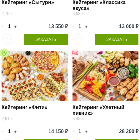
Кейтеринг «Сытурн»
Кейтеринг «Классика
вкуса»
2,78 кг
3,52 кг
-
13 550 ₽
-
13 000 ₽
+
+
ЗАКАЗАТЬ
ЗАКАЗАТЬ
Кейтеринг «Фити»
Кейтеринг «Улетный
пикник»
2,61 кг
5,43 кг
-
14 150 ₽
-
28 200 ₽
+
+