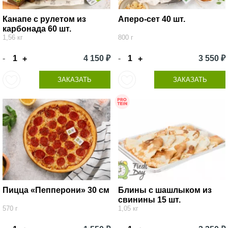
Канапе с рулетом из
Аперо-сет 40 шт.
карбонада 60 шт.
1,56 кг
800 г
-
4 150 ₽
-
3 550 ₽
+
+
ЗАКАЗАТЬ
ЗАКАЗАТЬ
Пицца «Пепперони» 30 см
Блины с шашлыком из
свинины 15 шт.
570 г
1,05 кг