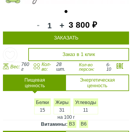
1
-
3 800 ₽
+
ЗАКАЗАТЬ
Заказ в 1 клик
760
Кол-
28
Кол-во
6-
Вес:
г
во:
шт.
персон:
10
Пищевая
Энергетическая
ценность
ценность
Белки
Жиры
Углеводы
15
31
11
на 100 г
B3
B6
Витамины: