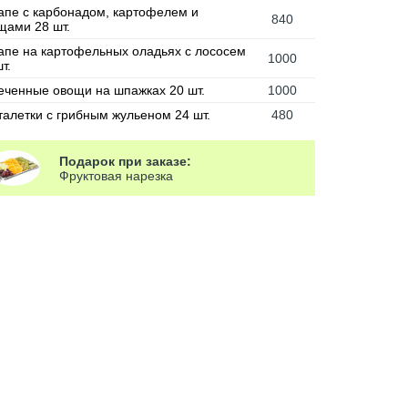
апе с карбонадом, картофелем и
840
щами 28 шт.
апе на картофельных оладьях с лососем
1000
т.
еченные овощи на шпажках 20 шт.
1000
талетки с грибным жульеном 24 шт.
480
Подарок при заказе:
Фруктовая нарезка