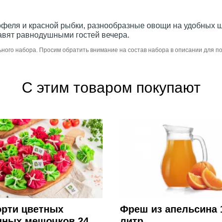
феля и красной рыбки, разнообразные овощи на удобных ш
тавят равнодушными гостей вечера.
ьного набора. Просим обратить внимание на состав набора в описании для 
С этим товаром покупают
орти цветных
Фреш из апельсина 
нных мешочков 24
литр