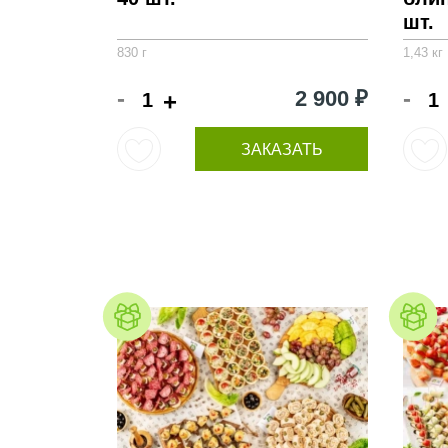
шт.
830 г
1,43 кг
-
-
2 900 ₽
+
ЗАКАЗАТЬ