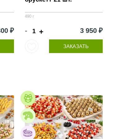
490 г
-
300 ₽
3 950 ₽
+
ЗАКАЗАТЬ