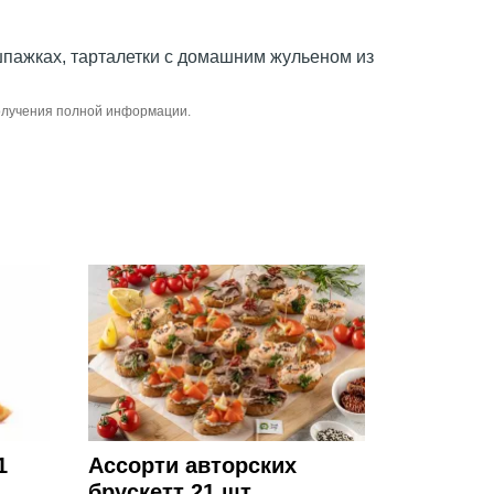
пажках, тарталетки с домашним жульеном из
получения полной информации.
1
Ассорти авторских
брускетт 21 шт.