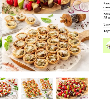
Кан
ово
Кан
25 ш
Зап
Тар