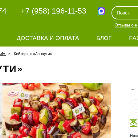
74
+7 (958) 196-11-53
Отзывы о н
ДОСТАВКА И ОПЛАТА
БЛОГ
FA
ьбу
Кейтеринг «Арнаути»
УТИ»
-
Наи