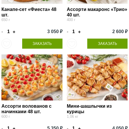
Канапе-сет «Фиеста» 48
Ассорти макаронс «Трио»
шт.
40 шт.
650 г
400 г
-
3 050 ₽
-
2 600 ₽
+
+
ЗАКАЗАТЬ
ЗАКАЗАТЬ
Ассорти волованов с
Мини-шашлычки из
начинками 48 шт.
курицы
600 г
1,06 кг
-
5 350 ₽
-
4 050 ₽
+
+