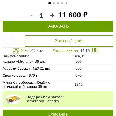
1
2
3
4
5
-
11 600 ₽
+
ЗАКАЗАТЬ
Заказ в 1 клик
Вес:
3,17 кг
Кол-во персон:
11-15
Наименование
Вес, г
Канапе «Милано» 36 шт.
500
Ассорти брускетт №3 21 шт.
560
Свежие овощи 870 г
870
Мини-бутерброды «Клаб» с
1240
ветчиной и беконом 36 шт.
Подарок при заказе:
Фруктовая нарезка
Описание