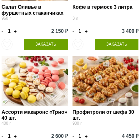
Салат Оливье в
Кофе в термосе 3 литра
фуршетных стаканчиках
960 г
3 л
-
2 150 ₽
-
3 400 ₽
+
+
ЗАКАЗАТЬ
ЗАКАЗАТЬ
Ассорти макаронс «Трио»
Профитроли от шефа 30
40 шт.
шт.
400 г
900 г
-
2 600 ₽
-
4 450 ₽
+
+