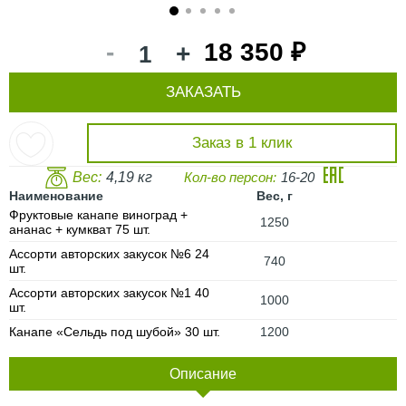
1
2
3
4
5
-
18 350 ₽
+
ЗАКАЗАТЬ
Заказ в 1 клик
Вес:
4,19 кг
Кол-во персон:
16-20
Наименование
Вес, г
Фруктовые канапе виноград +
1250
ананас + кумкват 75 шт.
Ассорти авторских закусок №6 24
740
шт.
Ассорти авторских закусок №1 40
1000
шт.
Канапе «Сельдь под шубой» 30 шт.
1200
Описание