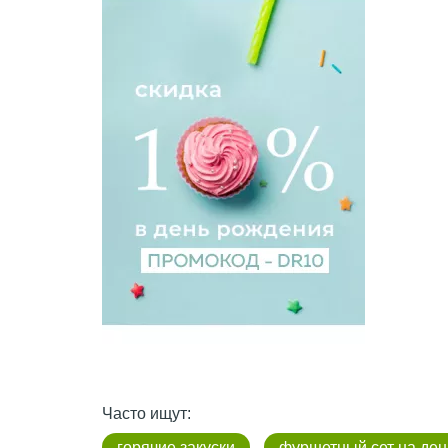
Часто ищут:
горячие закуски
фуршетный сет на де