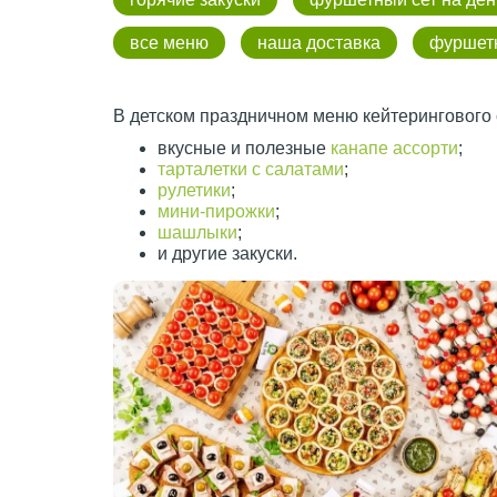
все меню
наша доставка
фуршет
В детском праздничном меню кейтерингового 
вкусные и полезные
канапе ассорти
;
тарталетки с салатами
;
рулетики
;
мини-пирожки
;
шашлыки
;
и другие закуски.