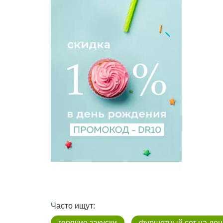
Часто ищут:
горячие закуски
фуршетный сет на де