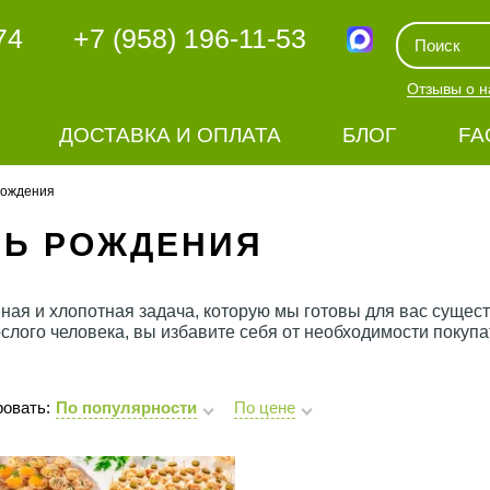
74
+7 (958) 196-11-53
Отзывы о н
ДОСТАВКА И ОПЛАТА
БЛОГ
FA
рождения
НЬ РОЖДЕНИЯ
нная и хлопотная задача, которую мы готовы для вас сущес
слого человека, вы избавите себя от необходимости покупат
овать:
По популярности
По цене