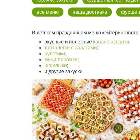
все меню
наша доставка
фуршет
В детском праздничном меню кейтерингового 
вкусные и полезные
канапе ассорти
;
тарталетки с салатами
;
рулетики
;
мини-пирожки
;
шашлыки
;
и другие закуски.