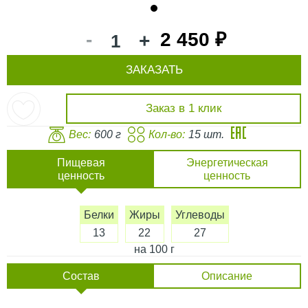
1
-
2 450 ₽
+
ЗАКАЗАТЬ
Заказ в 1 клик
Вес:
600 г
Кол-во:
15 шт.
Пищевая
Энергетическая
ценность
ценность
Белки
Жиры
Углеводы
13
22
27
на 100 г
Состав
Описание