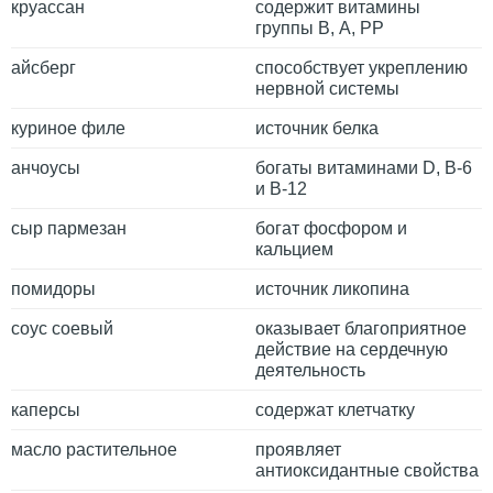
круассан
содержит витамины
группы В, А, РР
айсберг
способствует укреплению
нервной системы
куриное филе
источник белка
анчоусы
богаты витаминами D, B-6
и B-12
сыр пармезан
богат фосфором и
кальцием
помидоры
источник ликопина
соус соевый
оказывает благоприятное
действие на сердечную
деятельность
каперсы
содержат клетчатку
масло растительное
проявляет
антиоксидантные свойства