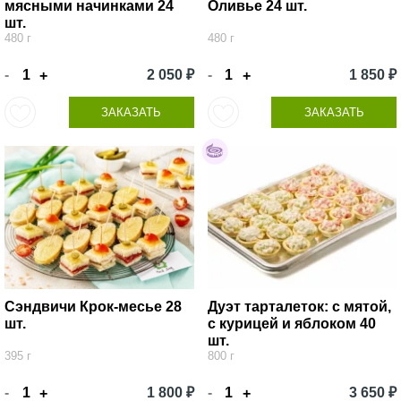
мясными начинками 24
Оливье 24 шт.
шт.
480 г
480 г
-
2 050 ₽
-
1 850 ₽
+
+
ЗАКАЗАТЬ
ЗАКАЗАТЬ
Сэндвичи Крок-месье 28
Дуэт тарталеток: с мятой,
шт.
с курицей и яблоком 40
шт.
395 г
800 г
-
1 800 ₽
-
3 650 ₽
+
+