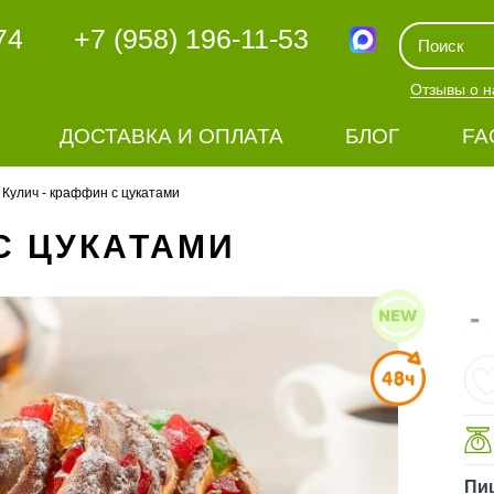
74
+7 (958) 196-11-53
Отзывы о н
ДОСТАВКА И ОПЛАТА
БЛОГ
FA
Кулич - краффин с цукатами
С ЦУКАТАМИ
-
Пи