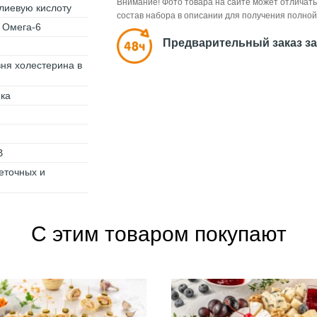
Внимание! Фото товара на сайте может отличать
лиевую кислоту
состав набора в описании для получения полно
 Омега-6
Предварительный заказ за
ня холестерина в
ика
В
леточных и
С этим товаром покупают