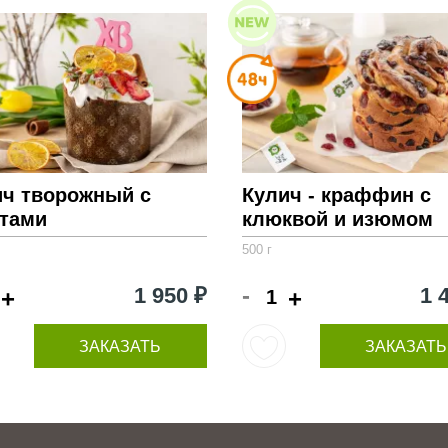
ич творожный с
Кулич - краффин с
атами
клюквой и изюмом
500 г
-
1 950 ₽
1 
+
+
ЗАКАЗАТЬ
ЗАКАЗАТЬ