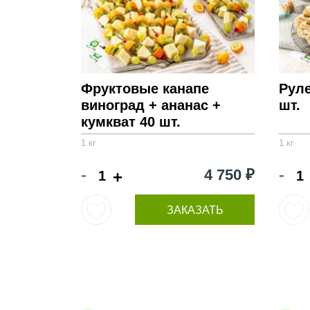
Фруктовые канапе
Руле
виноград + ананас +
шт.
кумкват 40 шт.
1 кг
1 кг
-
-
4 750 ₽
+
ЗАКАЗАТЬ