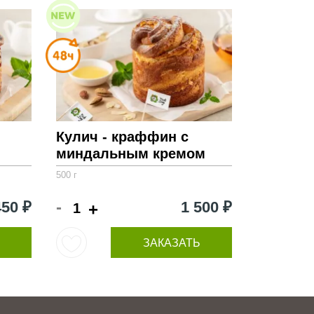
Кулич - краффин с
миндальным кремом
500 г
-
450 ₽
1 500 ₽
+
ЗАКАЗАТЬ