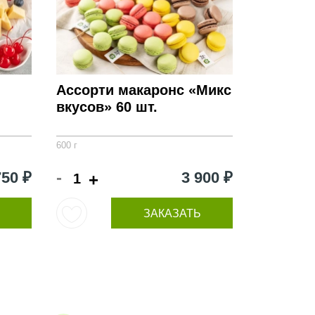
Ассорти макаронс «Микс
вкусов» 60 шт.
600 г
-
750 ₽
3 900 ₽
+
ЗАКАЗАТЬ