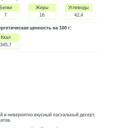
Белки
Жиры
Углеводы
7
16
42,4
ргетическая ценность
на 100 г
:
Ккал
345,7
й и невероятно вкусный пасхальный десерт,
атов.