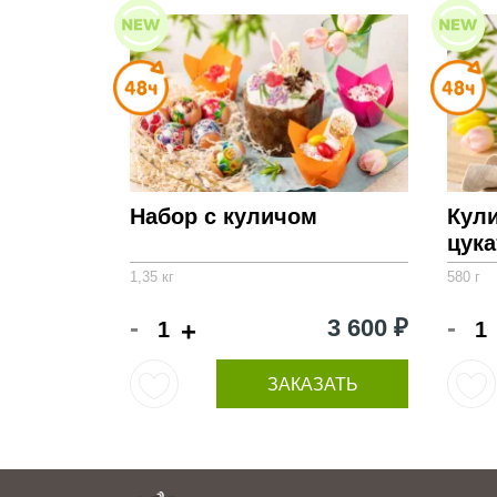
Набор с куличом
Кул
цук
1,35 кг
580 г
-
-
3 600 ₽
+
ЗАКАЗАТЬ