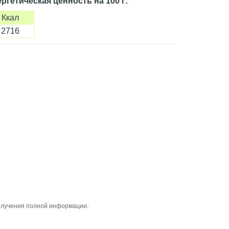
ргетическая ценность
на 100 г
:
Ккал
2716
получения полной информации.