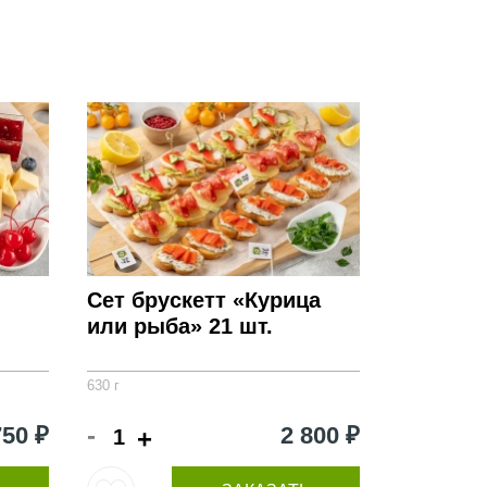
Сет брускетт «Курица
или рыба» 21 шт.
630 г
-
750 ₽
2 800 ₽
+