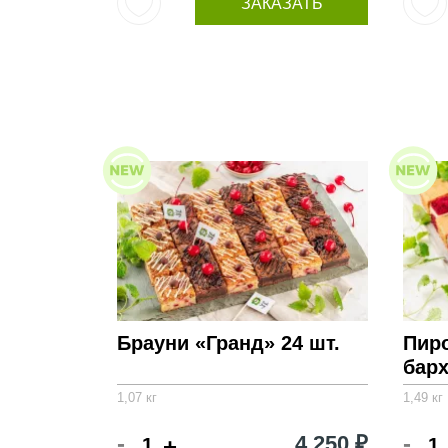
ЗАКАЗАТЬ
Брауни «Гранд» 24 шт.
Пир
барх
1,07 кг
1,49 кг
-
-
4 250 ₽
+