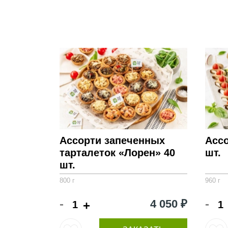
Ассорти запеченных
Ассо
тарталеток «Лорен» 40
шт.
шт.
800 г
960 г
-
-
4 050 ₽
+