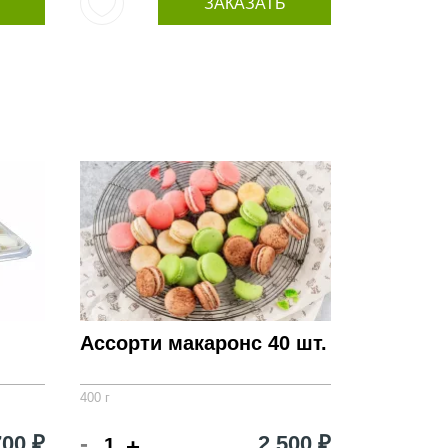
ЗАКАЗАТЬ
Ассорти макаронс 40 шт.
400 г
-
700 ₽
2 500 ₽
+