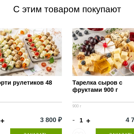
С этим товаром покупают
рти рулетиков 48
Тарелка сыров с
фруктами 900 г
900 г
-
3 800 ₽
4 
+
+