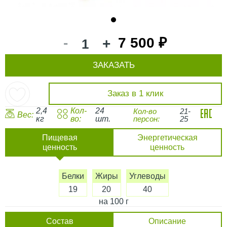
1
-
7 500 ₽
+
ЗАКАЗАТЬ
Заказ в 1 клик
2,4
Кол-
24
Кол-во
21-
Вес:
кг
во:
шт.
персон:
25
Пищевая
Энергетическая
ценность
ценность
Белки
Жиры
Углеводы
19
20
40
на 100 г
Состав
Описание