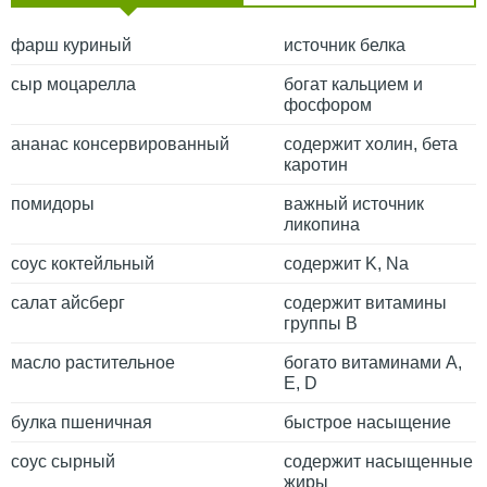
фарш куриный
источник белка
сыр моцарелла
богат кальцием и
фосфором
ананас консервированный
содержит холин, бета
каротин
помидоры
важный источник
ликопина
соус коктейльный
содержит K, Na
салат айсберг
содержит витамины
группы В
масло растительное
богато витаминами A,
E, D
булка пшеничная
быстрое насыщение
соус сырный
содержит насыщенные
жиры