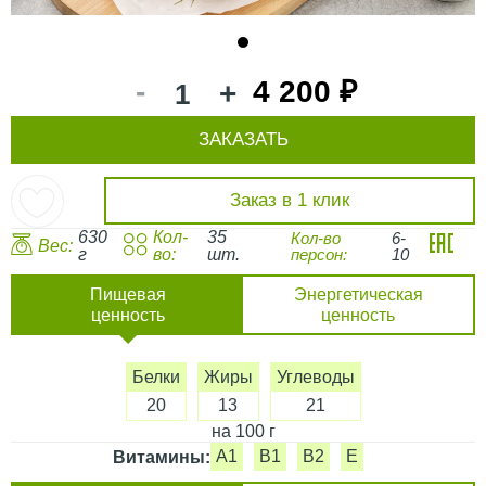
1
-
4 200 ₽
+
ЗАКАЗАТЬ
Заказ в 1 клик
630
Кол-
35
Кол-во
6-
Вес:
г
во:
шт.
персон:
10
Пищевая
Энергетическая
ценность
ценность
Белки
Жиры
Углеводы
20
13
21
на 100 г
A1
B1
B2
E
Витамины: