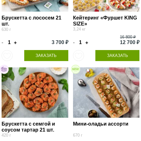
Брускетта с лососем 21
Кейтеринг «Фуршет KING
шт.
SIZE»
3,24 кг
630 г
16 800 ₽
-
3 700 ₽
-
12 700 ₽
+
+
ЗАКАЗАТЬ
ЗАКАЗАТЬ
Брускетта с семгой и
Мини-оладьи ассорти
соусом тартар 21 шт.
420 г
670 г