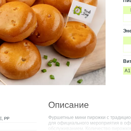
Пи
Эне
Ви
A1
Описание
Фуршетные мини пирожки с традицион
Е, РР
для официального мероприятия в офис
обслуживанием. Количество пирожков 