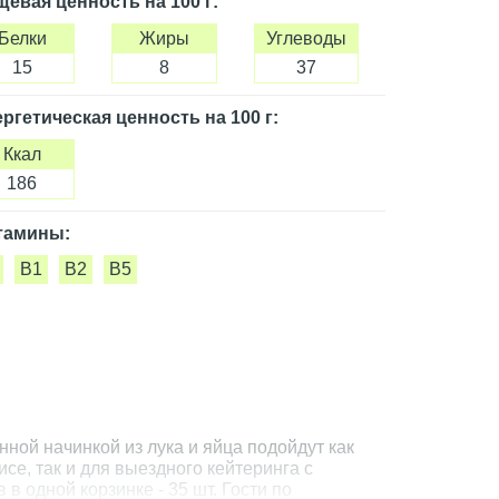
щевая ценность
на 100 г
:
Белки
Жиры
Углеводы
15
8
37
ргетическая ценность
на 100 г
:
Ккал
186
тамины:
B1
B2
B5
ной начинкой из лука и яйца подойдут как
е, так и для выездного кейтеринга с
в одной корзинке - 35 шт. Гости по