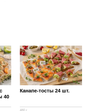
т Freshday. Заказать мини пирожки с
сайте или по телефону.
ся от реального набора. Просим обратить внимание на
й информации.
с
Канапе-тосты 24 шт.
ы 40
480 г