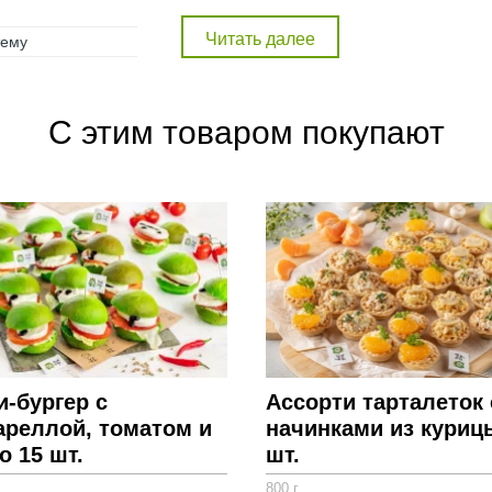
достоинству оценят свежую выпечку о
сытными начинками можно онлайн на 
тему
Внимание! Фото товара на сайте может отличать
состав набора в описании для получения полно
С этим товаром покупают
-бургер с
Ассорти тарталеток 
ареллой, томатом и
начинками из куриц
о 15 шт.
шт.
800 г