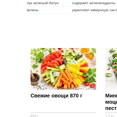
лук зеленый-батун
содержит антиоксиданты
зелень
укрепляет иммунную сис
Свежие овощи 870 г
Мини
моц
пест
870 г
1,2 кг