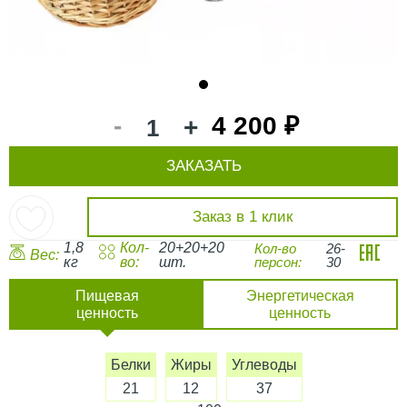
1
-
4 200 ₽
+
ЗАКАЗАТЬ
Заказ в 1 клик
1,8
Кол-
20+20+20
Кол-во
26-
Вес:
кг
во:
шт.
персон:
30
Пищевая
Энергетическая
ценность
ценность
Белки
Жиры
Углеводы
21
12
37