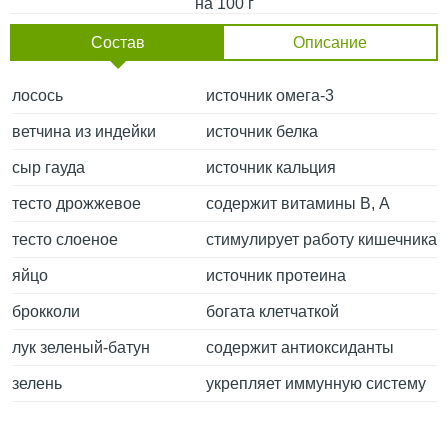
на 100 г
Состав
Описание
лосось
источник омега-3
ветчина из индейки
источник белка
сыр гауда
источник кальция
тесто дрожжевое
содержит витамины В, А
тесто слоеное
стимулирует работу кишечника
яйцо
источник протеина
брокколи
богата клетчаткой
лук зеленый-батун
содержит антиоксиданты
зелень
укрепляет иммунную систему