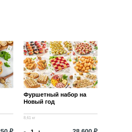
Фуршетный набор на
Новый год
8,61 кг
-
250 ₽
28 600 ₽