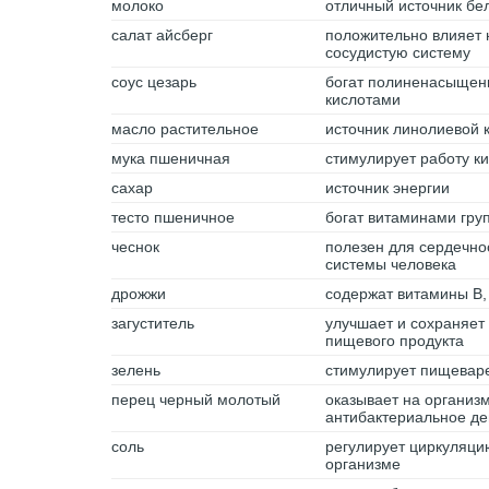
молоко
отличный источник бе
салат айсберг
положительно влияет 
сосудистую систему
соус цезарь
богат полиненасыще
кислотами
масло растительное
источник линолиевой 
мука пшеничная
стимулирует работу к
сахар
источник энергии
тесто пшеничное
богат витаминами гру
чеснок
полезен для сердечно
системы человека
дрожжи
содержат витамины В, 
загуститель
улучшает и сохраняет 
пищевого продукта
зелень
стимулирует пищевар
перец черный молотый
оказывает на организ
антибактериальное де
соль
регулирует циркуляци
организме