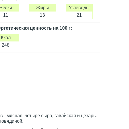
Белки
Жиры
Углеводы
11
13
21
ргетическая ценность
на 100 г
:
Ккал
248
 - мясная, четыре сыра, гавайская и цезарь.
 говядиной.