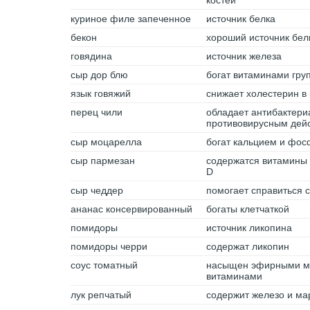
костей
куриное филе запеченное
источник белка
бекон
хороший источник бел
говядина
источник железа
сыр дор блю
богат витаминами груп
язык говяжий
снижает холестерин в
перец чили
обладает антибактери
противовирусным дей
сыр моцарелла
богат кальцием и фо
сыр пармезан
содержатся витамины 
D
сыр чеддер
помогает справиться 
ананас консервированный
богаты клетчаткой
помидоры
источник ликопина
помидоры черри
содержат ликопин
соус томатный
насыщен эфирными м
витаминами
лук репчатый
содержит железо и ма