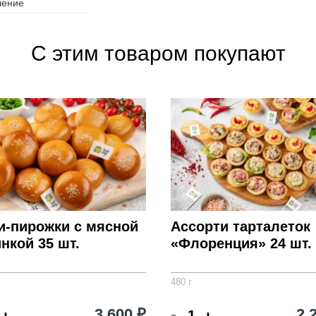
ление
С этим товаром покупают
и-пирожки с мясной
Ассорти тарталеток
нкой 35 шт.
«Флоренция» 24 шт.
480 г
-
3 600 ₽
2 