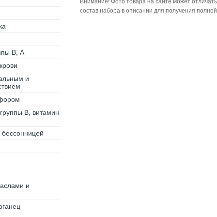
Внимание! Фото товара на сайте может отличать
состав набора в описании для получения полно
ка
пы В, А
 крови
альным и
ствием
сфором
группы B, витамин
с бессонницей
аслами и
рганец