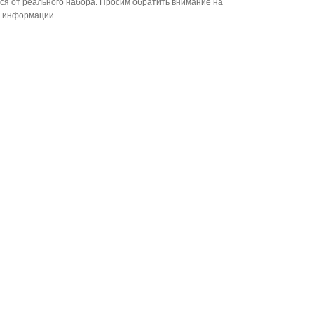
ся от реального набора. Просим обратить внимание на
й информации.