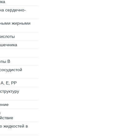
лка
на сердечно-
нными жирными
кислоты
ишечника
ппы В
сосудистой
А, Е, РР
структуру
ение
м
йствие
ю жидкостей в