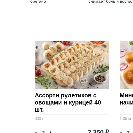
орегано
снимает боль и воспа
Ассорти рулетиков с
Мин
овощами и курицей 40
начи
шт.
800 г
1,05 кг
-
-
2 350 ₽