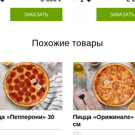
+
+
ЗАКАЗАТЬ
ЗАКАЗАТЬ
Похожие товары
ца «Пепперони» 30
Пицца «Орижинале»
см
570 г