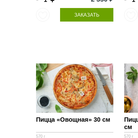
+
ЗАКАЗАТЬ
Пицца «Овощная» 30 см
Пиц
см
570 г
570 г