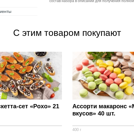
состав набора в описании для получения полно
менты
С этим товаром покупают
кетта-сет «Рохо» 21
Ассорти макаронс «
вкусов» 40 шт.
400 г