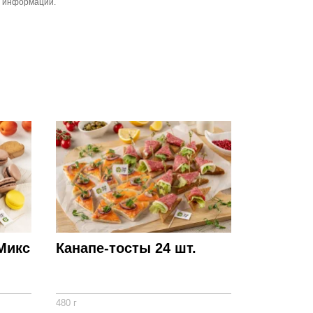
й информации.
Микс
Канапе-тосты 24 шт.
480 г