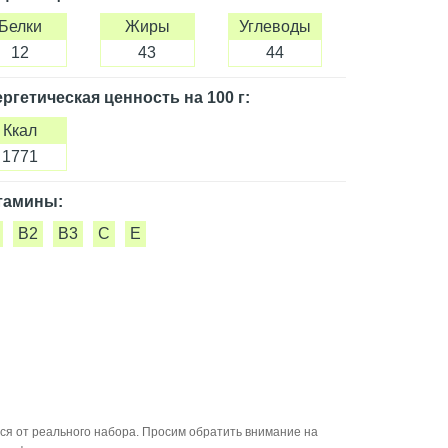
Белки
Жиры
Углеводы
12
43
44
ргетическая ценность
на 100 г
:
Ккал
1771
тамины:
B2
B3
C
E
ся от реального набора. Просим обратить внимание на