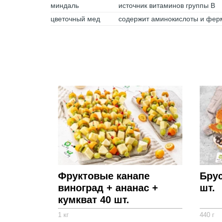
миндаль
источник витаминов группы В
цветочный мед
содержит аминокислоты и фер
Фруктовые канапе
Брус
виноград + ананас +
шт.
кумкват 40 шт.
1 кг
440 г