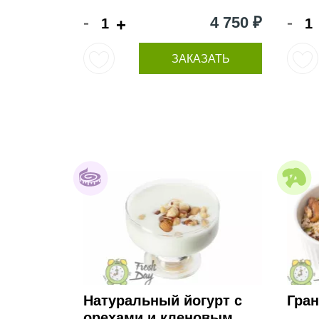
-
-
4 750 ₽
+
ЗАКАЗАТЬ
Натуральный йогурт с
Гра
орехами и кленовым