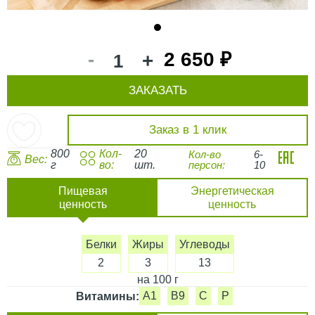
1
-
2 650 ₽
+
ЗАКАЗАТЬ
Заказ в 1 клик
800
Кол-
20
Кол-во
6-
Вес:
г
во:
шт.
персон:
10
Пищевая
Энергетическая
ценность
ценность
Белки
Жиры
Углеводы
2
3
13
на 100 г
A1
B9
C
P
Витамины: