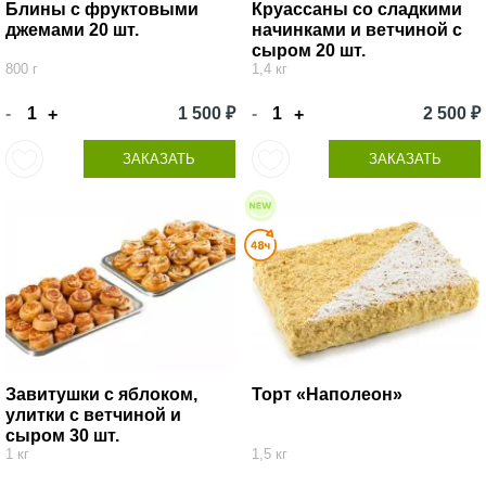
Блины с фруктовыми
Круассаны со сладкими
джемами 20 шт.
начинками и ветчиной с
сыром 20 шт.
800 г
1,4 кг
-
1 500 ₽
-
2 500 ₽
+
+
ЗАКАЗАТЬ
ЗАКАЗАТЬ
Завитушки с яблоком,
Торт «Наполеон»
улитки с ветчиной и
сыром 30 шт.
1 кг
1,5 кг