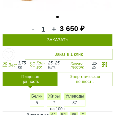
1
-
3 650 ₽
+
ЗАКАЗАТЬ
Заказ в 1 клик
1,75
Кол-
25+25
Кол-во
21-
Вес:
кг
во:
шт.
персон:
25
Пищевая
Энергетическая
ценность
ценность
Белки
Жиры
Углеводы
5
7
37
на 100 г
A1
B1
B5
C