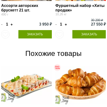
Ассорти авторских
Фуршетный набор «Хиты
брускетт 21 шт.
продаж»
10,26 кг
490 г
30 200 ₽
-
3 950 ₽
-
27 550 ₽
+
+
ЗАКАЗАТЬ
ЗАКАЗАТЬ
Похожие товары