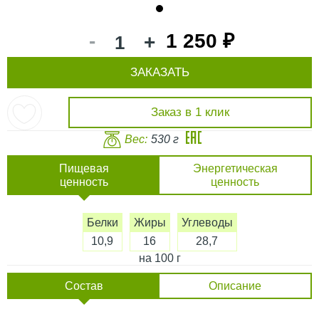
1
-
1 250 ₽
+
ЗАКАЗАТЬ
Заказ в 1 клик
Вес:
530 г
Пищевая
Энергетическая
ценность
ценность
Белки
Жиры
Углеводы
10,9
16
28,7
на 100 г
Состав
Описание