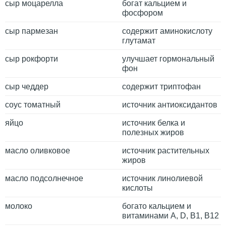
сыр моцарелла
богат кальцием и
фосфором
сыр пармезан
содержит аминокислоту
глутамат
сыр рокфорти
улучшает гормональный
фон
сыр чеддер
содержит триптофан
соус томатный
источник антиоксидантов
яйцо
источник белка и
полезных жиров
масло оливковое
источник растительных
жиров
масло подсолнечное
источник линолиевой
кислоты
молоко
богато кальцием и
витаминами A, D, B1, B12