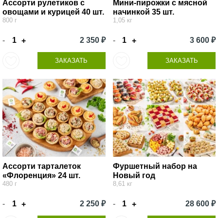
Ассорти рулетиков с
Мини-пирожки с мясной
овощами и курицей 40 шт.
начинкой 35 шт.
800 г
1,05 кг
-
2 350 ₽
-
3 600 ₽
+
+
ЗАКАЗАТЬ
ЗАКАЗАТЬ
Ассорти тарталеток
Фуршетный набор на
«Флоренция» 24 шт.
Новый год
480 г
8,61 кг
-
2 250 ₽
-
28 600 ₽
+
+