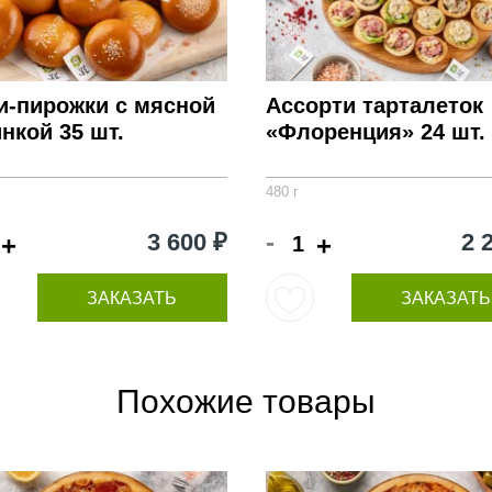
и-пирожки с мясной
Ассорти тарталеток
нкой 35 шт.
«Флоренция» 24 шт.
480 г
-
3 600 ₽
2 
+
+
ЗАКАЗАТЬ
ЗАКАЗАТЬ
Похожие товары