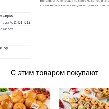
Внимание! Фото товара на сайте может отличать
состав набора в описании для получения полно
ых жиров
нами A, D, B1, B12
нокислот
Е, РР
С этим товаром покупают