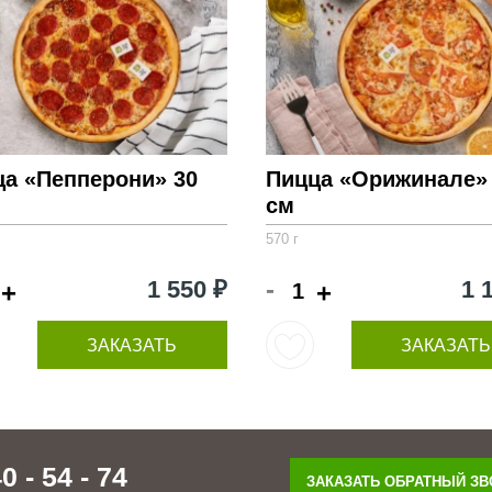
ца «Пепперони» 30
Пицца «Орижинале»
см
570 г
-
1 550 ₽
1 
+
+
ЗАКАЗАТЬ
ЗАКАЗАТЬ
0 - 54 - 74
ЗАКАЗАТЬ ОБРАТНЫЙ З