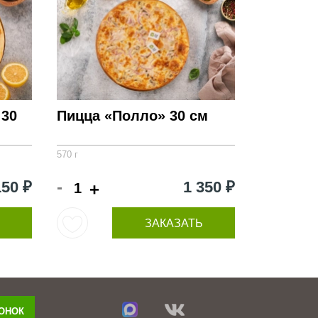
 30
Пицца «Полло» 30 см
570 г
-
150 ₽
1 350 ₽
+
ЗАКАЗАТЬ
ВОНОК