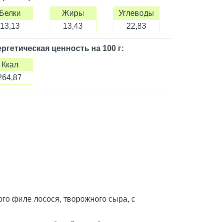
Белки
Жиры
Углеводы
13,13
13,43
22,83
ргетическая ценность
на 100 г
:
Ккал
264,87
го филе лосося, творожного сыра, с