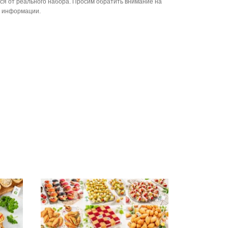
ся от реального набора. Просим обратить внимание на
й информации.