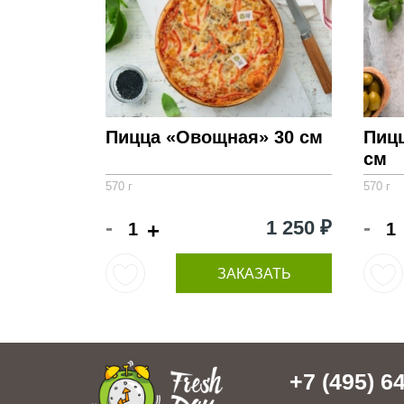
Пицца «Овощная» 30 см
Пиц
см
570 г
570 г
-
-
1 250 ₽
+
ЗАКАЗАТЬ
+7 (495) 64