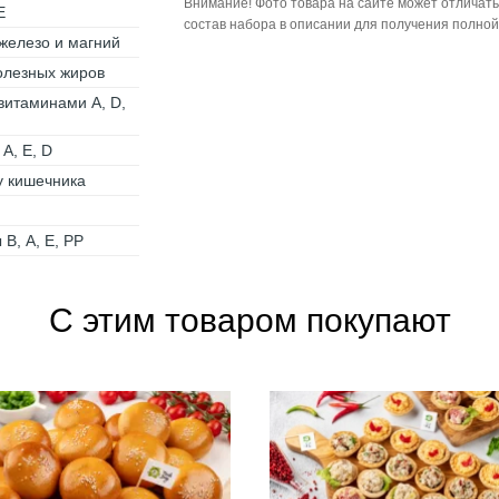
Внимание! Фото товара на сайте может отличать
Е
состав набора в описании для получения полно
 железо и магний
полезных жиров
витаминами A, D,
A, E, D
у кишечника
В, А, Е, РР
С этим товаром покупают