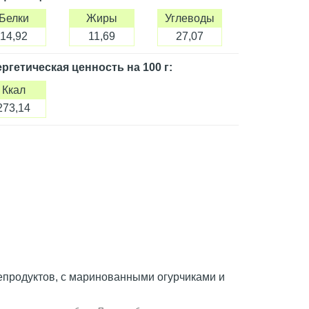
Белки
Жиры
Углеводы
14,92
11,69
27,07
ргетическая ценность
на 100 г
:
Ккал
273,14
епродуктов, с маринованными огурчиками и