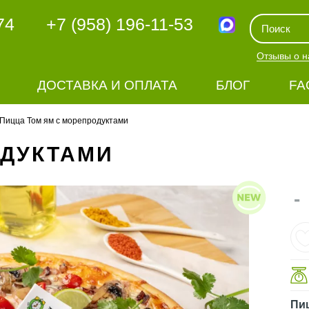
74
+7 (958) 196-11-53
Отзывы о н
ДОСТАВКА И ОПЛАТА
БЛОГ
FA
Пицца Том ям с морепродуктами
ОДУКТАМИ
-
Пи