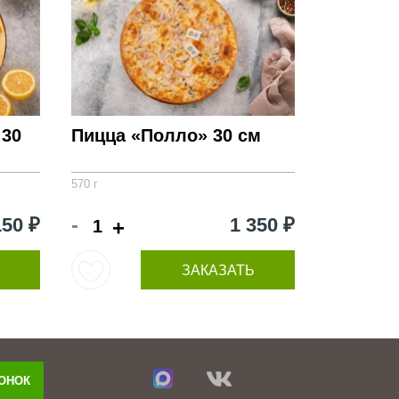
 30
Пицца «Полло» 30 см
570 г
-
150 ₽
1 350 ₽
+
ЗАКАЗАТЬ
ВОНОК