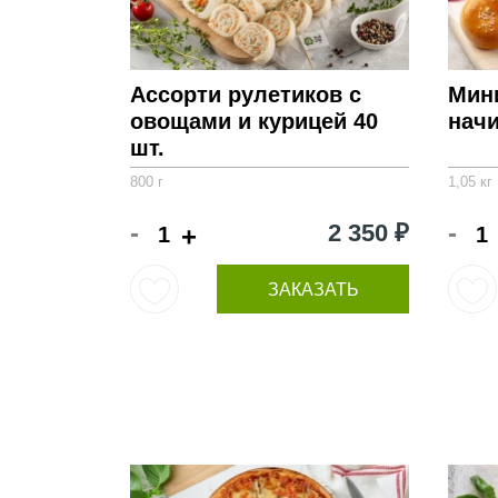
Ассорти рулетиков с
Мин
овощами и курицей 40
начи
шт.
800 г
1,05 кг
-
-
2 350 ₽
+
ЗАКАЗАТЬ