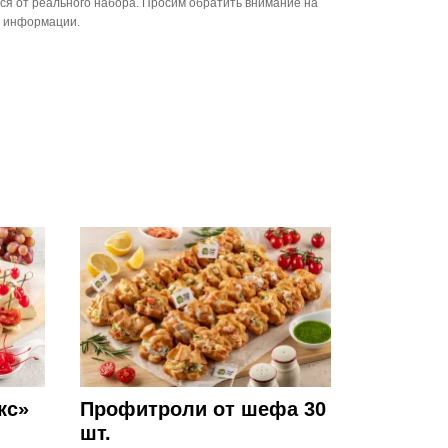
ся от реального набора. Просим обратить внимание на
й информации.
кс»
Профитроли от шефа 30
шт.