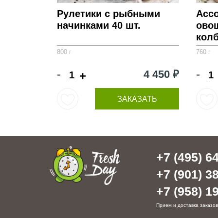
Рулетики с рыбными
Ассо
начинками 40 шт.
ово
колб
800 г
760 г
-
-
4 450 ₽
+
ЗАКАЗАТЬ
+7 (495) 64
+7 (901) 38
+7 (958) 19
Прием и доставка заказов