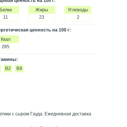
щевая ценность
на 100 г
:
Белки
Жиры
Углеводы
11
23
2
ргетическая ценность
на 100 г
:
Ккал
285
тамины:
B2
B9
летики с сыром Гауда. Ежедневная доставка