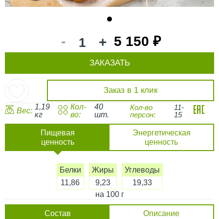
1
-
5 150 ₽
+
ЗАКАЗАТЬ
Заказ в 1 клик
1,19
Кол-
40
Кол-во
11-
Вес:
кг
во:
шт.
персон:
15
Пищевая
Энергетическая
ценность
ценность
Белки
Жиры
Углеводы
11,86
9,23
19,33
на 100 г
Состав
Описание