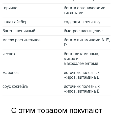
горчица
богата органическими
кислотами
салат айсберг
содержит клетчатку
багет пшеничный
быстрое насыщение
масло растительное
богато витаминами A, E,
D
чеснок
богат витаминами,
микро и
макроэлементами
майонез
источник полезных
жиров, витамина Е
соус коктейль
источник полезных
жиров, витамина Е
С этим товаром покупают