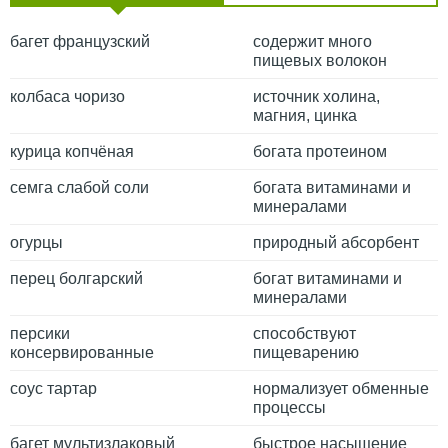
багет французский
содержит много
пищевых волокон
колбаса чоризо
источник холина,
магния, цинка
курица копчёная
богата протеином
семга слабой соли
богата витаминами и
минералами
огурцы
природный абсорбент
перец болгарский
богат витаминами и
минералами
персики
способствуют
консервированные
пищеварению
соус тартар
нормализует обменные
процессы
багет мультизлаковый
быстрое насыщение