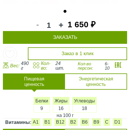
1
-
1 650 ₽
+
ЗАКАЗАТЬ
Заказ в 1 клик
490
Кол-
24
Кол-во
6-
Вес:
г
во:
шт.
персон:
10
Пищевая
Энергетическая
ценность
ценность
Белки
Жиры
Углеводы
9
16
18
на 100 г
A1
B1
B12
B2
B6
B9
C
D1
Витамины: