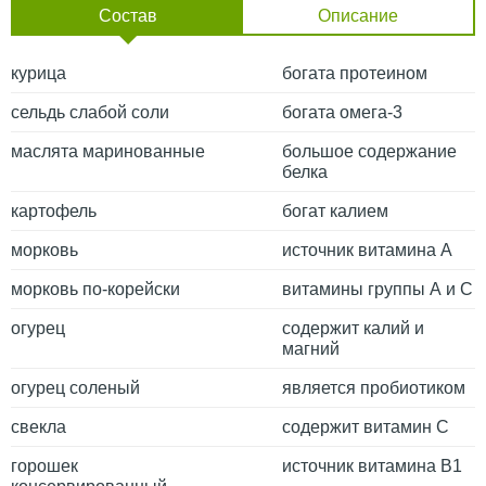
Состав
Описание
курица
богата протеином
сельдь слабой соли
богата омега-3
маслята маринованные
большое содержание
белка
картофель
богат калием
морковь
источник витамина А
морковь по-корейски
витамины группы А и С
огурец
содержит калий и
магний
огурец соленый
является пробиотиком
свекла
содержит витамин С
горошек
источник витамина В1