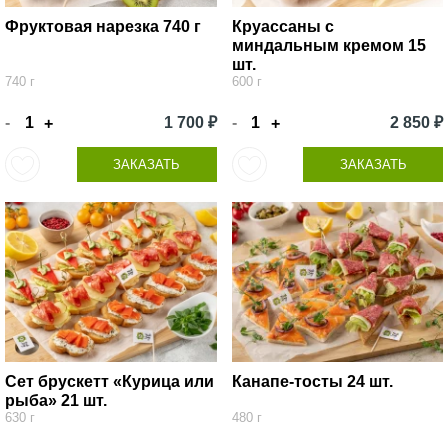
Фруктовая нарезка 740 г
Круассаны с
миндальным кремом 15
шт.
740 г
600 г
-
1 700 ₽
-
2 850 ₽
+
+
ЗАКАЗАТЬ
ЗАКАЗАТЬ
Сет брускетт «Курица или
Канапе-тосты 24 шт.
рыба» 21 шт.
630 г
480 г