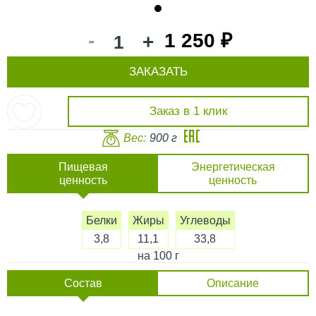
1
-
1 250 ₽
+
ЗАКАЗАТЬ
Заказ в 1 клик
Вес:
900 г
Пищевая
Энергетическая
ценность
ценность
Белки
Жиры
Углеводы
3,8
11,1
33,8
на 100 г
Состав
Описание