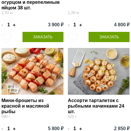
огурцом и перепелиным
яйцом 38 шт.
1,33 кг
1,28 кг
-
3 900 ₽
-
4 800 ₽
+
+
ЗАКАЗАТЬ
ЗАКАЗАТЬ
Мини-брошеты из
Ассорти тарталеток с
красной и масляной
рыбными начинками 24
рыбы
шт.
590 г
520 г
-
5 800 ₽
-
2 850 ₽
+
+