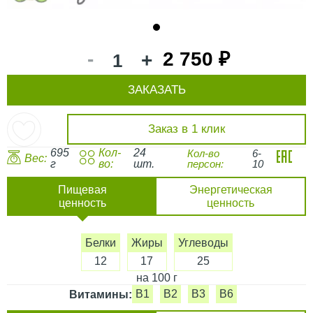
1
-
2 750 ₽
+
ЗАКАЗАТЬ
Заказ в 1 клик
695
Кол-
24
Кол-во
6-
Вес:
г
во:
шт.
персон:
10
Пищевая
Энергетическая
ценность
ценность
Белки
Жиры
Углеводы
12
17
25
на 100 г
B1
B2
B3
B6
Витамины: