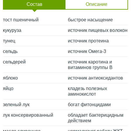
Состав
Описание
тост пшеничный
быстрое насыщение
кукуруза
источник пищевых волокон
тунец
источник протеина
сельдь
источник Омега-3
сельдерей
источник каротина и
витаминов группы В
яблоко
источник антиоксидантов
яйцо
кладезь полезных
аминокислот
зеленый лук
богат фитонцидами
лук консервированный
обладает бактерицидным
действием