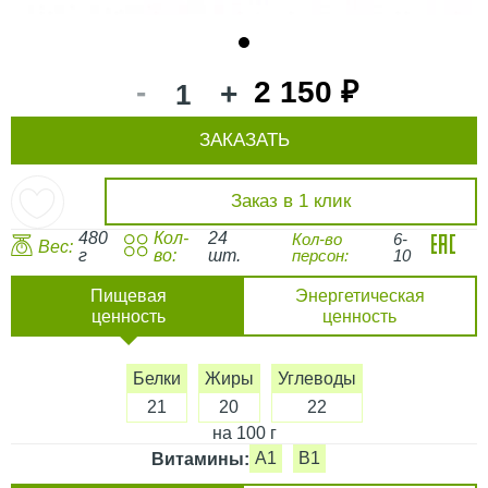
1
-
2 150 ₽
+
ЗАКАЗАТЬ
Заказ в 1 клик
480
Кол-
24
Кол-во
6-
Вес:
г
во:
шт.
персон:
10
Пищевая
Энергетическая
ценность
ценность
Белки
Жиры
Углеводы
21
20
22
на 100 г
A1
B1
Витамины: