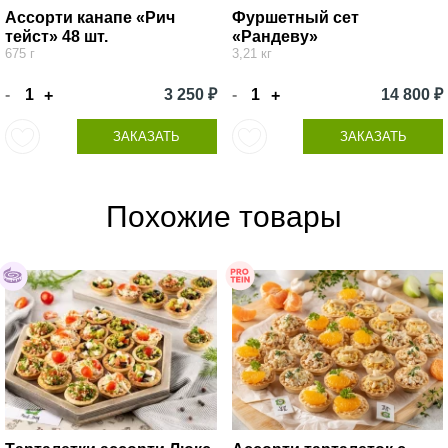
Ассорти канапе «Рич
Фуршетный сет
тейст» 48 шт.
«Рандеву»
675 г
3,21 кг
-
3 250 ₽
-
14 800 ₽
+
+
ЗАКАЗАТЬ
ЗАКАЗАТЬ
Похожие товары