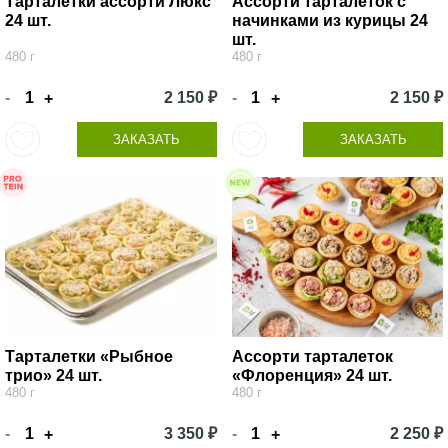
Тарталетки ассорти Люкс
Ассорти тарталеток с
24 шт.
начинками из курицы 24
шт.
480 г
480 г
-
2 150 ₽
-
2 150 ₽
+
+
ЗАКАЗАТЬ
ЗАКАЗАТЬ
Тарталетки «Рыбное
Ассорти тарталеток
трио» 24 шт.
«Флоренция» 24 шт.
480 г
480 г
-
3 350 ₽
-
2 250 ₽
+
+