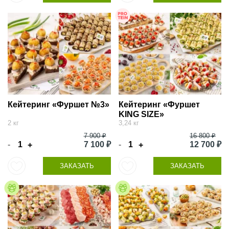
Кейтеринг «Фуршет №3»
Кейтеринг «Фуршет
KING SIZE»
2 кг
3,24 кг
7 900 ₽
16 800 ₽
-
7 100 ₽
-
12 700 ₽
+
+
ЗАКАЗАТЬ
ЗАКАЗАТЬ