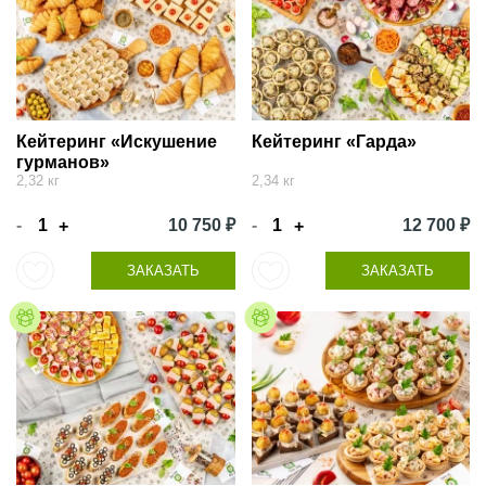
Кейтеринг «Искушение
Кейтеринг «Гарда»
гурманов»
2,32 кг
2,34 кг
-
10 750 ₽
-
12 700 ₽
+
+
ЗАКАЗАТЬ
ЗАКАЗАТЬ