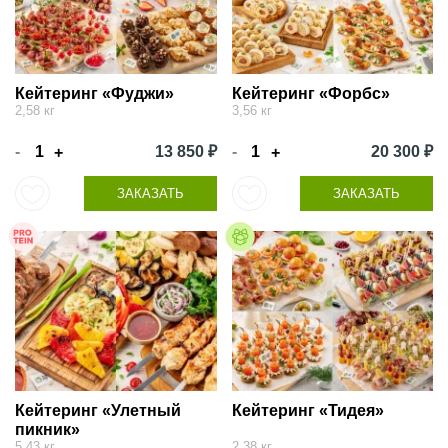
Кейтеринг «Фуджи»
Кейтеринг «Форбс»
2,58 кг
3,56 кг
-
13 850 ₽
-
20 300 ₽
+
+
ЗАКАЗАТЬ
ЗАКАЗАТЬ
Кейтеринг «Улетный
Кейтеринг «Тидея»
пикник»
5,43 кг
2,38 кг