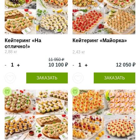
Кейтеринг «На
Кейтеринг «Майорка»
отлично!»
2,88 кг
2,43 кг
11 950 ₽
-
10 100 ₽
-
12 050 ₽
+
+
ЗАКАЗАТЬ
ЗАКАЗАТЬ