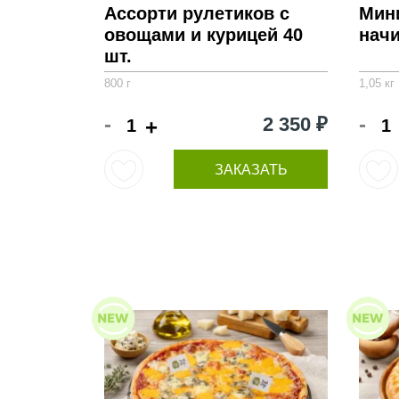
Ассорти рулетиков с
Мин
овощами и курицей 40
начи
шт.
800 г
1,05 кг
-
-
2 350 ₽
+
ЗАКАЗАТЬ