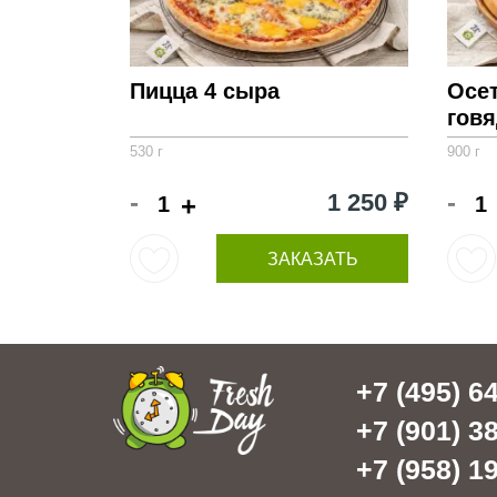
Пицца 4 сыра
Осет
гов
530 г
900 г
-
-
1 250 ₽
+
ЗАКАЗАТЬ
+7 (495) 64
+7 (901) 38
+7 (958) 19