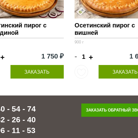
инский пирог с
Осетинский пирог с
ядиной
вишней
900 г
-
1 750 ₽
1 
+
+
ЗАКАЗАТЬ
ЗАКАЗАТЬ
0 - 54 - 74
ЗАКАЗАТЬ ОБРАТНЫЙ З
2 - 26 - 40
6 - 11 - 53