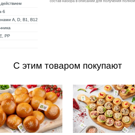
состав набора в описании для получения полно
 действием
а-6
нами A, D, B1, B12
чника
Е, РР
С этим товаром покупают