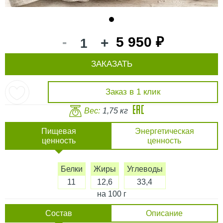
1
-
5 950 ₽
+
ЗАКАЗАТЬ
Заказ в 1 клик
Вес:
1,75 кг
Пищевая
Энергетическая
ценность
ценность
Белки
Жиры
Углеводы
11
12,6
33,4
на 100 г
Состав
Описание