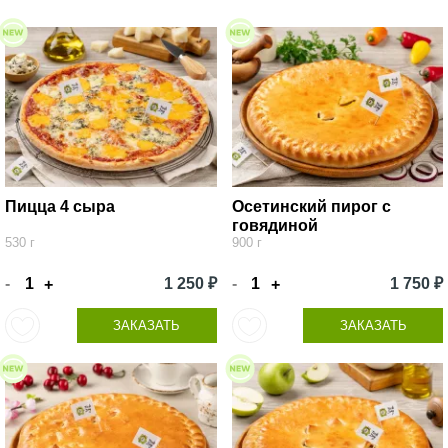
Пицца 4 сыра
Осетинский пирог с
говядиной
530 г
900 г
-
1 250 ₽
-
1 750 ₽
+
+
ЗАКАЗАТЬ
ЗАКАЗАТЬ