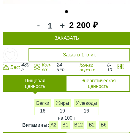
1
-
2 200 ₽
+
ЗАКАЗАТЬ
Заказ в 1 клик
480
Кол-
24
Кол-во
6-
Вес:
г
во:
шт.
персон:
10
Пищевая
Энергетическая
ценность
ценность
Белки
Жиры
Углеводы
16
19
16
на 100 г
A2
B1
B12
B2
B6
Витамины: