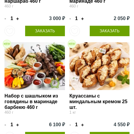
наршараб 460 г
маринаде 460 г
460 г
460 г
-
3 000 ₽
-
2 050 ₽
+
+
ЗАКАЗАТЬ
ЗАКАЗАТЬ
Набор с шашлыком из
Круассаны с
говядины в маринаде
миндальным кремом 25
барбекю 460 г
шт.
460 г
1 кг
-
6 100 ₽
-
4 550 ₽
+
+