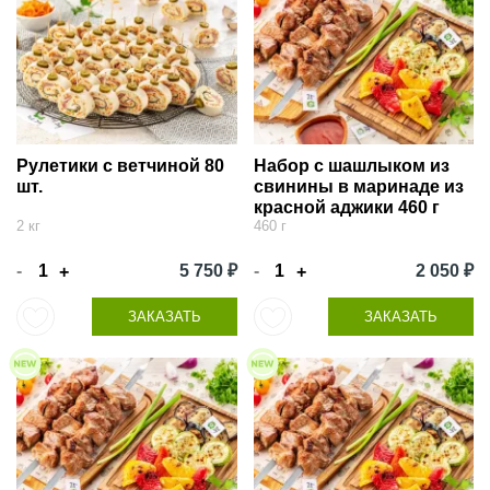
Рулетики с ветчиной 80
Набор с шашлыком из
шт.
свинины в маринаде из
красной аджики 460 г
2 кг
460 г
-
5 750 ₽
-
2 050 ₽
+
+
ЗАКАЗАТЬ
ЗАКАЗАТЬ