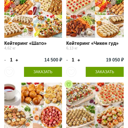
Кейтеринг «Шато»
Кейтеринг «Чикен гуд»
4,62 кг
6,13 кг
-
14 500 ₽
-
19 050 ₽
+
+
ЗАКАЗАТЬ
ЗАКАЗАТЬ