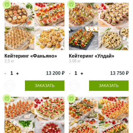
Кейтеринг «Фаньяно»
Кейтеринг «Улдай»
2,5 кг
3,08 кг
-
13 200 ₽
-
13 750 ₽
+
+
ЗАКАЗАТЬ
ЗАКАЗАТЬ