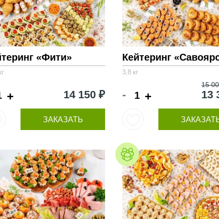
йтеринг «Фити»
Кейтеринг «Савояр
кг
3,8 кг
15 00
-
14 150 ₽
13 
+
+
ЗАКАЗАТЬ
ЗАКАЗАТ