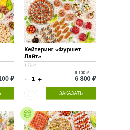
Кейтеринг «Фуршет
Лайт»
1,72 кг
9 100 ₽
-
100 ₽
6 800 ₽
+
Ь
ЗАКАЗАТЬ