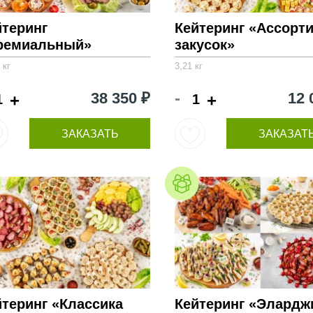
йтеринг
Кейтеринг «Ассорт
ремиальный»
закусок»
 кг
3,21 кг
-
38 350 ₽
12 
+
+
ЗАКАЗАТЬ
ЗАКАЗАТ
йтеринг «Классика
Кейтеринг «Элардж