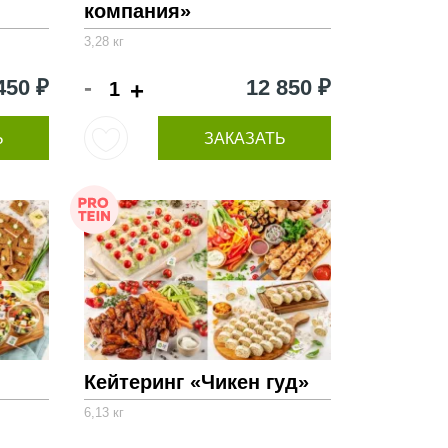
компания»
3,28 кг
-
450 ₽
12 850 ₽
+
Ь
ЗАКАЗАТЬ
Кейтеринг «Чикен гуд»
6,13 кг