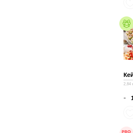
Ке
2,84 
-