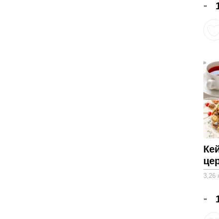
-
Ке
це
3,26 
-