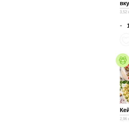
вк
3,52 
-
Ке
2,96 