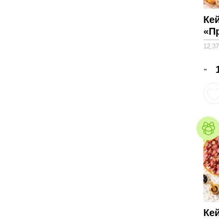
Ке
«П
12,37
-
Ке