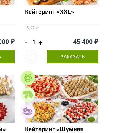
и
Кейтеринг «XXL»
15,97 кг
-
000 ₽
45 400 ₽
+
Ь
ЗАКАЗАТЬ
и»
Кейтеринг «Шумная