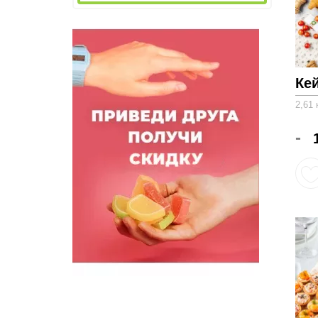
Ке
2,61 
-