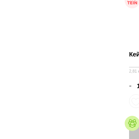
Ке
2,81 
-