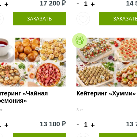
-
17 200 ₽
14 
+
+
ЗАКАЗАТЬ
ЗАКАЗАТ
йтеринг «Чайная
Кейтеринг «Хумми»
ремония»
кг
3 кг
-
13 100 ₽
13 
+
+