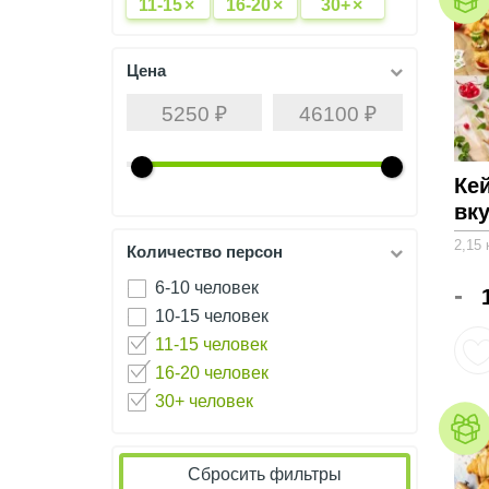
11-15
×
16-20
×
30+
×
Цена
Ке
вк
2,15 
Количество персон
6-10 человек
-
10-15 человек
11-15 человек
16-20 человек
30+ человек
Сбросить фильтры