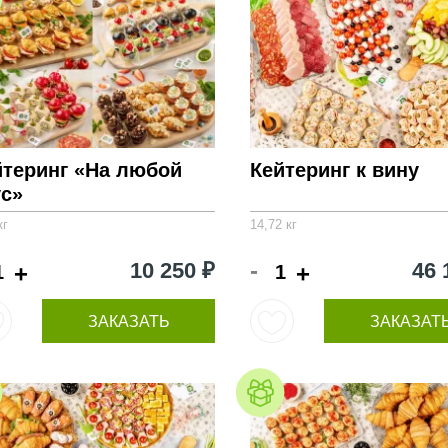
йтеринг «На любой
Кейтеринг к вину
ус»
кг
14,72 кг
-
10 250 ₽
46 
+
+
ЗАКАЗАТЬ
ЗАКАЗАТ