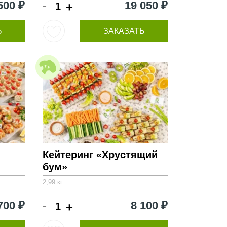
-
500 ₽
19 050 ₽
+
Ь
ЗАКАЗАТЬ
Кейтеринг «Хрустящий
бум»
2,99 кг
-
700 ₽
8 100 ₽
+