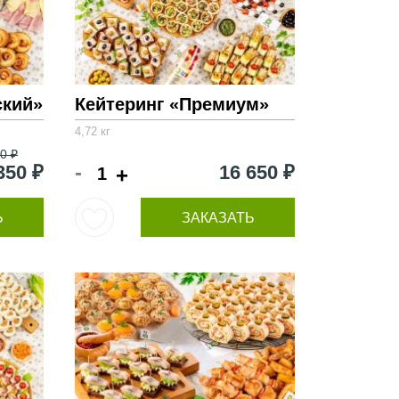
ский»
Кейтеринг «Премиум»
4,72 кг
0 ₽
-
350 ₽
16 650 ₽
+
Ь
ЗАКАЗАТЬ