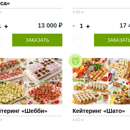
уса»
кг
4,84 кг
-
13 000 ₽
17 
+
+
ЗАКАЗАТЬ
ЗАКАЗАТ
йтеринг «Шебби»
Кейтеринг «Шато»
кг
4,62 кг