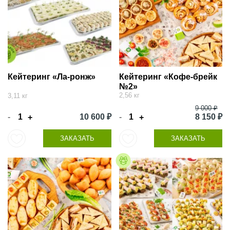
Кейтеринг «Ла-ронж»
Кейтеринг «Кофе-брейк
№2»
2,56 кг
3,11 кг
9 000 ₽
-
10 600 ₽
-
8 150 ₽
+
+
ЗАКАЗАТЬ
ЗАКАЗАТЬ