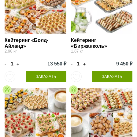
Кейтеринг «Болд-
Кейтеринг
Айланд»
«Биржанколь»
2,96 кг
1,87 кг
-
13 550 ₽
-
9 450 ₽
+
+
ЗАКАЗАТЬ
ЗАКАЗАТЬ