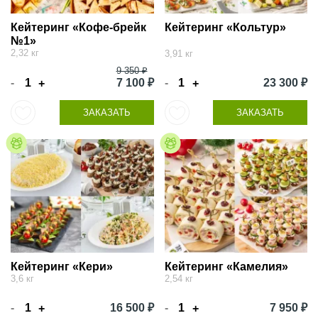
Кейтеринг «Кофе-брейк
Кейтеринг «Кольтур»
№1»
2,32 кг
3,91 кг
9 350 ₽
-
7 100 ₽
-
23 300 ₽
+
+
ЗАКАЗАТЬ
ЗАКАЗАТЬ
Кейтеринг «Кери»
Кейтеринг «Камелия»
3,6 кг
2,54 кг
-
16 500 ₽
-
7 950 ₽
+
+