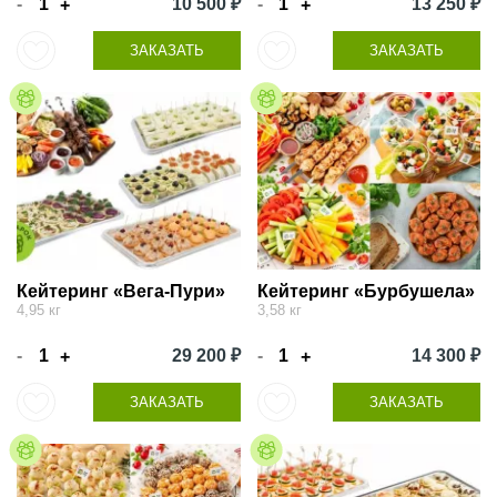
-
10 500 ₽
-
13 250 ₽
+
+
ЗАКАЗАТЬ
ЗАКАЗАТЬ
Кейтеринг «Вега-Пури»
Кейтеринг «Бурбушела»
4,95 кг
3,58 кг
-
29 200 ₽
-
14 300 ₽
+
+
ЗАКАЗАТЬ
ЗАКАЗАТЬ