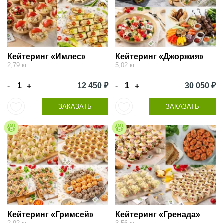
Кейтеринг «Имлес»
Кейтеринг «Джоржия»
2,79 кг
5,02 кг
-
12 450 ₽
-
30 050 ₽
+
+
ЗАКАЗАТЬ
ЗАКАЗАТЬ
Кейтеринг «Гримсей»
Кейтеринг «Гренада»
2,92 кг
3,56 кг