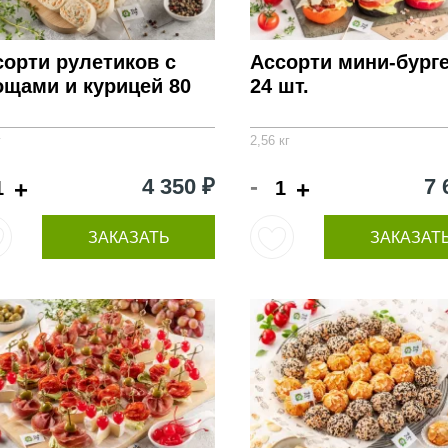
сорти рулетиков с
Ассорти мини-бург
ощами и курицей 80
24 шт.
г
2,56 кг
-
4 350 ₽
7 
+
+
ЗАКАЗАТЬ
ЗАКАЗАТ