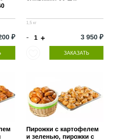
60
1,5 кг
-
200 ₽
3 950 ₽
+
Ь
ЗАКАЗАТЬ
лем
Пирожки с картофелем
с
и зеленью, пирожки с