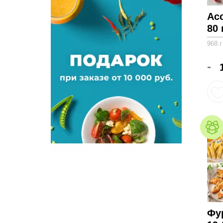
Ас
80 
968 г
-
Фу