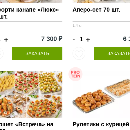
сорти канапе «Люкс»
Аперо-сет 70 шт.
шт.
1,4 кг
-
7 300 ₽
6 
+
+
ЗАКАЗАТЬ
ЗАКАЗАТ
ршет «Встреча» на
Рулетики с курицей