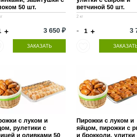
локом 50 шт.
ветчиной 50 шт.
кг
2 кг
-
3 650 ₽
3 
+
+
ЗАКАЗАТЬ
ЗАКАЗАТ
рожки с луком и
Пирожки с луком и
цом, рулетики с
яйцом, пирожки с 
рицей и оливками 50
и брокколи, улитки 