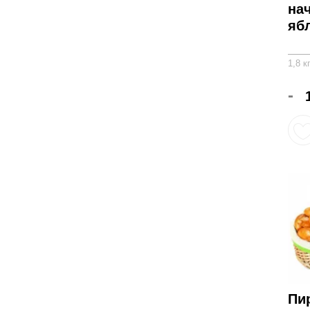
на
яб
1,8 к
-
Пи