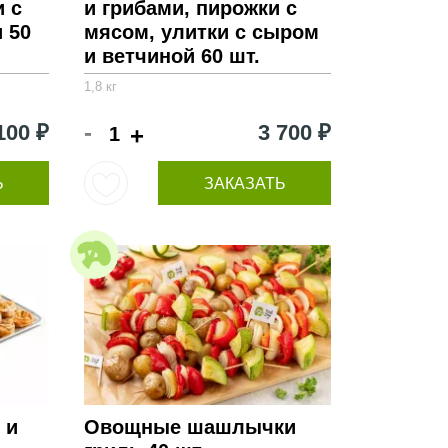
и с
и грибами, пирожки с
 50
мясом, улитки с сыром
и ветчиной 60 шт.
1,8 кг
-
100 ₽
3 700 ₽
+
Ь
ЗАКАЗАТЬ
 и
Овощные шашлычки