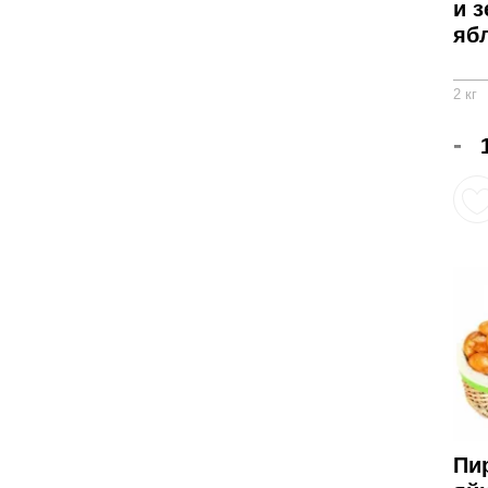
и 
яб
2 кг
-
Пи