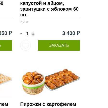
50
капустой и яйцом,
завитушки с яблоком 60
шт.
2,2 кг
-
850 ₽
3 400 ₽
+
Ь
ЗАКАЗАТЬ
лем
Пирожки с картофелем