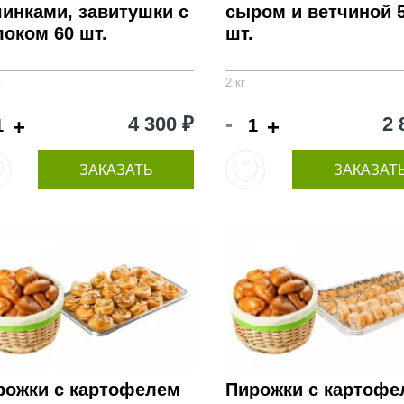
чинками, завитушки с
сыром и ветчиной 
локом 60 шт.
шт.
г
2 кг
-
4 300 ₽
2 
+
+
ЗАКАЗАТЬ
ЗАКАЗАТ
рожки с картофелем
Пирожки с картофе