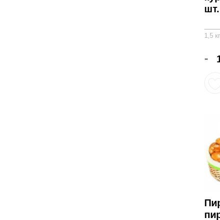
шт.
1,5 к
-
Пи
пи