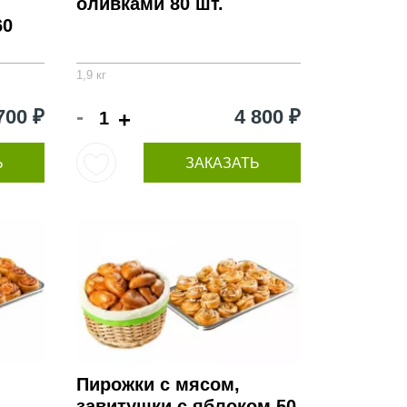
оливками 80 шт.
60
1,9 кг
-
700 ₽
4 800 ₽
+
Ь
ЗАКАЗАТЬ
Пирожки с мясом,
завитушки с яблоком 50