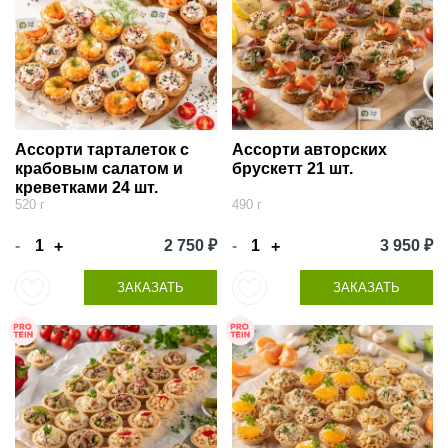
Ассорти тарталеток с
Ассорти авторских
крабовым салатом и
брускетт 21 шт.
креветками 24 шт.
520 г
490 г
-
2 750 ₽
-
3 950 ₽
+
+
ЗАКАЗАТЬ
ЗАКАЗАТЬ