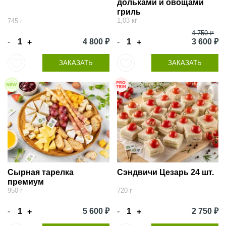
дольками и овощами
гриль
1,03 кг
745 г
4 750 ₽
-
4 800 ₽
-
3 600 ₽
+
+
ЗАКАЗАТЬ
ЗАКАЗАТЬ
Сырная тарелка
Сэндвичи Цезарь 24 шт.
премиум
950 г
720 г
-
5 600 ₽
-
2 750 ₽
+
+