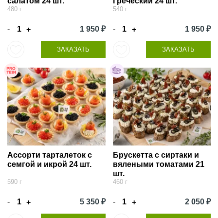
салатом 24 шт.
Греческий 24 шт.
480 г
540 г
-
1 950 ₽
-
1 950 ₽
+
+
ЗАКАЗАТЬ
ЗАКАЗАТЬ
Ассорти тарталеток с
Брускетта с сиртаки и
семгой и икрой 24 шт.
вялеными томатами 21
шт.
590 г
460 г
-
5 350 ₽
-
2 050 ₽
+
+