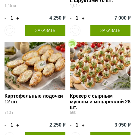
с фруктами 70 шт.
1,15 кг
1,04 кг
-
4 250 ₽
-
7 000 ₽
+
+
ЗАКАЗАТЬ
ЗАКАЗАТЬ
Картофельные лодочки
Крекер с сырным
12 шт.
муссом и моцареллой 28
шт.
710 г
560 г
-
2 250 ₽
-
3 050 ₽
+
+