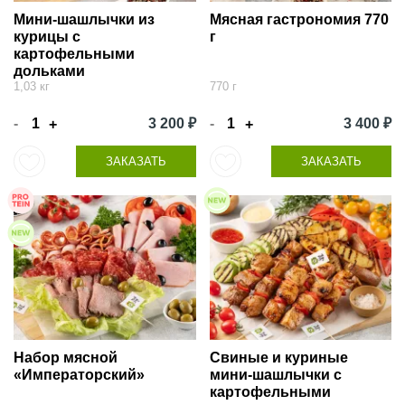
Мини-шашлычки из
Мясная гастрономия 770
курицы с
г
картофельными
дольками
1,03 кг
770 г
-
3 200 ₽
-
3 400 ₽
+
+
ЗАКАЗАТЬ
ЗАКАЗАТЬ
Набор мясной
Свиные и куриные
«Императорский»
мини-шашлычки с
картофельными