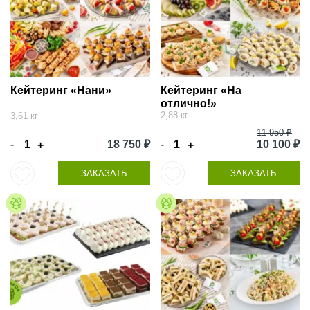
Кейтеринг «Нани»
Кейтеринг «На
отлично!»
2,88 кг
3,61 кг
11 950 ₽
-
18 750 ₽
-
10 100 ₽
+
+
ЗАКАЗАТЬ
ЗАКАЗАТЬ